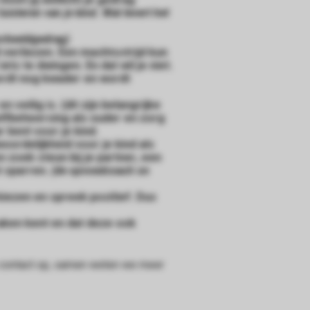
luisteren van je kind. Wat levert het
orbeeldgedrag)
d verliezen. Een machtsstrijd kun
iets te dwingen. En dat wil je niet.
wordt nog kwader en wordt
veilig is. (dit zijn belangrijke
zelfbeheersing als ouder en zorg
r bent voor je kind.
woordelijkheid voor je kind als
n zoek steun bij je partner, een
t sparren.
(de opvoedcoach on
kiezen en spreek positief. Dus
raken kent en dat deze ook
n contact op, samen weten we meer