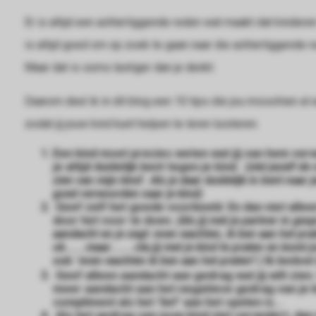
Er is altijd een achterliggende reden wat maakt dat kinderen
is altijd goed om op zoek te gaan naar die achterliggende 
Maar dat is soms lastiger dan je denkt.
Daarom deel ik in dit blog een 10 tips die jou misschien al
zodat jij jouw kind kunt helpen te leren luisteren.
Een kind moet precies weten wat jij van hem ver
je altijd duidelijk bent tegen je kind.
(stel jezelf de
zien van mijn kind'. Als je daar duidelijk in bent naar
goed verwoorden naar je kind)
Geef zelf het goede voorbeeld. En dan niet alle
door het voor te doen.
(Als jij met je partner in ges
aandacht en je zegt: even wachten, ik ben aan het pra
ok......maar.......sta jij met je kind te praten en kom
ook: 'even wachten ik ben aan het praten'! )
Ik bedoel
Geef alleen aandacht aan gedrag wat jij wilt zien. 
meer aandacht aan het negatieve gedrag van je ki
compliment als het 'lief' aan het spelen is...
Als het gedrag van jouw kind niet verandert, dan 