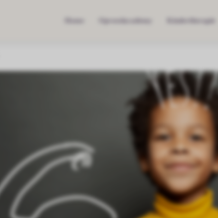
Home
Opvoedacademy
Kindertherapie