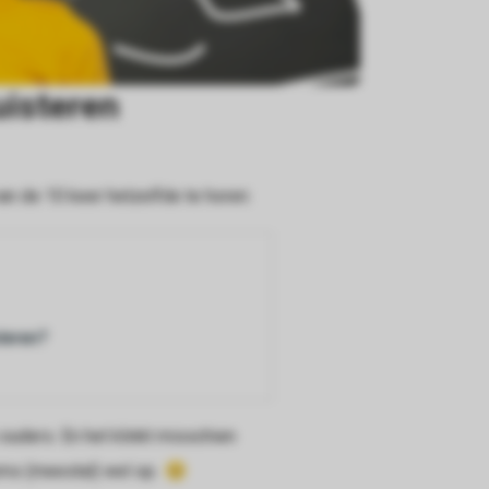
uisteren
 van de 10 keer hetzelfde te horen:
steren?
ouders. En het klinkt misschien
 soms (meestal) wel op.