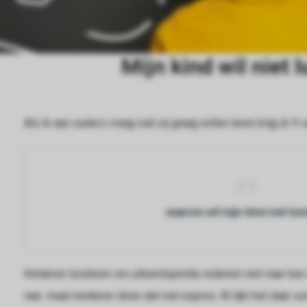
Mijn kind wil niet l
Als ik aan ouders vraag wat zij graag willen leren krijg ik 9
waarom wil mijn kind niet lui
Kinderen luisteren om uiteenlopende redenen niet naar hun 
raar...maar kinderen doen dat niet expres. Al lijkt het daar