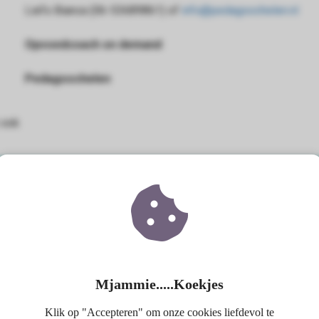
Liefs Bianca (06-53689861) of
info@pedagoochelen.nl
Opvoedcoach on demand
Pedagoochelen
 ook
Mjammie.....Koekjes
Klik op "Accepteren" om onze cookies liefdevol te