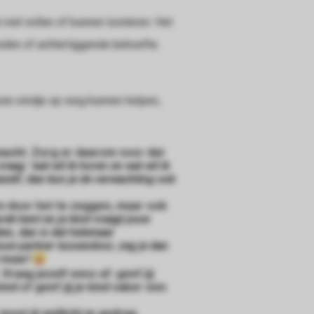
 niet willen of kunnen luisteren. Het
reden of achterliggende behoefte.
 een eindje op weg kunnen helpen,
wacht. Zorg er daarom voor dat
 vraag: 'wat wil ik horen en wat wil ik
 jezelf, dan kun je de verwachting ook
en door het te zeggen, maar ook
prek bent en je kind vraagt jouw
ten, dan is dat helemaal
t jouw partner tussendoor, zeg je dan
 maar!
Vraag jezelf eens af: geef jij
nd of geef jij je kind vaker een
moet jij wellicht je gedrag