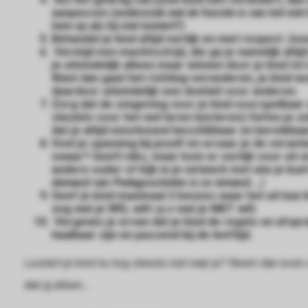
aanpassen
(onderzoek wat de functie is van het niet 
hem op als hij niet luistert?)
Behandel je kind altijd eerlijk en met respect.
(vo
Vermijd een machtsstrijd, die ga je namelijk altij
je uiteindelijk alleen maar winnen door je kind tot 
Want dan gaat het richting vernederen, je kind 
daardoor uiteindelijk een doelwit voor anderen.
Zorg dat de omgeving voor je kind voorspelbaar en 
sleutels voor het wel leren luisteren) Oefen je 
dat je altijd emotioneel beschikbaar en bereikbaa
Voel je spanning bij jezelf en ervaar je de verant
zwaar? Geeft niks, maar kom er eerlijk voor uit e
andere ouder of kijk in je netwerk met wie je kun
demand van Pedagoochelen is zo iemand...)
Geef je kind maximaal 2 keuzes waar het uit kan 
zeg wat je WEL wilt i.p.v wat je NIET wilt.
Vergewis je ervan dat je kind de regels en afsp
haalbaar zijn en passend bij de leeftijd.
Luistert je kind nu nog steeds niet naar je? Neem dan eve
dan jij alleen....